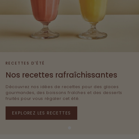
l
l
e
c
t
i
RECETTES D'ÉTÉ
o
Nos recettes rafraîchissantes
n
Découvrez nos idées de recettes pour des glaces
gourmandes, des boissons fraîches et des desserts
:
fruités pour vous régaler cet été.
C
EXPLOREZ LES RECETTES
h
o