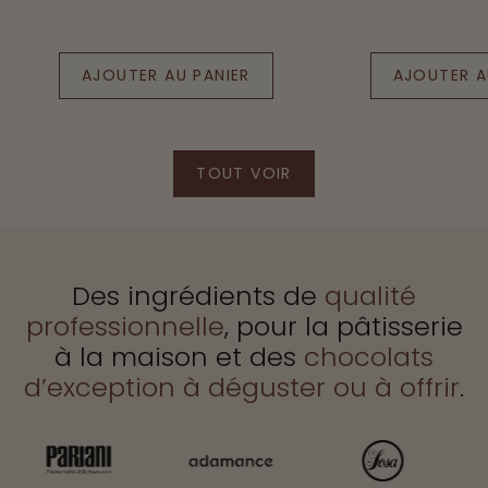
p
habituel
promotionnel
habituel
t
AJOUTER AU PANIER
AJOUTER A
i
o
n
TOUT VOIR
TOUT
VOIR
d
PROMOTIONS
e
Des ingrédients de
qualité
p
professionnelle
, pour la pâtisserie
u
à la maison et des
chocolats
i
d’exception à déguster ou à offrir
.
s
1