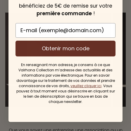
DE
bénéficiez de 5€ de remise sur votre
CHOCOLAT
première commande
!
E-mail
Obtenir mon code
En renseignant mon adresse, je consens à ce que
Valrhona Collection m’adresse des actualités et des
informations par voie électronique. Pour en savoir
davantage sur le traitement de vos données et prendre
connaissance de vos droits,
veuillez cliquer ici
. Vous
pouvez à tout moment vous désinscrire en cliquant sur
le lien de désinscription qui se trouve en bas de
chaque newsletter.
CADEAUX ENTREPRISES
Que vous soyez une entreprise, une association ou un