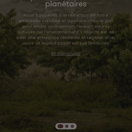
planétaires
Nous travaillons à la réduction de notre
empreinte carbone et agissons chaque jour
pour limiter au maximum l’impact de nos
activités sur l’environnement. L’objectif est de
bâtir une entreprise résiliente et régénérative,
ayant un impact positif sur ses territoires.
En savoir plus