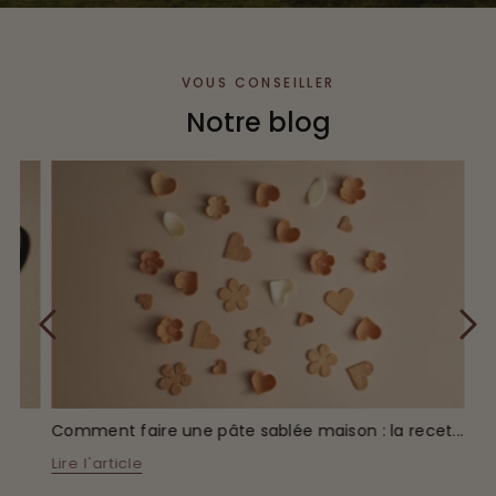
VOUS CONSEILLER
Notre blog
D
i
a
p
o
s
i
v
e
s
u
i
v
a
n
t
D
i
a
p
o
s
i
t
i
v
e
p
r
é
c
é
d
e
n
t
e
Comment faire une pâte sablée maison : la recet...
Lire l'article