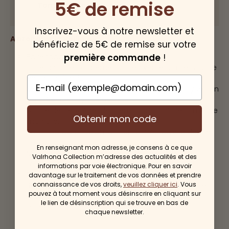
5€ de remise
Temps de repos :
12 heures
Inscrivez-vous à notre newsletter et
A préparer la veille
bénéficiez de 5€ de remise sur votre
Faire fondre le chocolat ORIADO 60%.
première commande
!
Faire chauffer la crème puis en verser un tiers sur le
chocolat fondu.
E-mail
Mélanger énergiquement à l’aide d’une maryse afin
de créer un noyauélastique.
Ajouter le deuxième tiers en procédant de la même
Obtenir mon code
manière.
Puis incorporer selon la même méthode le dernier
tiers.
En renseignant mon adresse, je consens à ce que
Mixer avec un mixeur plongeant pour parfaire
Valrhona Collection m’adresse des actualités et des
l’émulsion.
informations par voie électronique. Pour en savoir
Réserver au réfrigérateur idéalement 12 heures.
davantage sur le traitement de vos données et prendre
connaissance de vos droits,
veuillez cliquer ici
. Vous
Remplir 2 poches : l’une avec une douille unie de
pouvez à tout moment vous désinscrire en cliquant sur
diamètre 12 mm et l’autre avec une douille
le lien de désinscription qui se trouve en bas de
cannelée de diamètre 10 mm.
chaque newsletter.