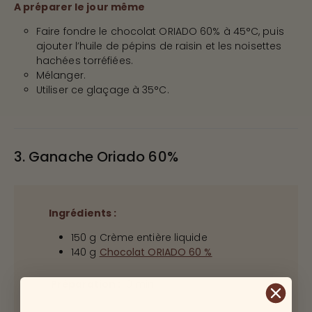
A préparer le jour même
Faire fondre le chocolat ORIADO 60% à 45°C, puis
ajouter l’huile de pépins de raisin et les noisettes
hachées torréfiées.
Mélanger.
Utiliser ce glaçage à 35°C.
3. Ganache Oriado 60%
Ingrédients :
150 g Crème entière liquide
140 g
Chocolat ORIADO 60 %
Préparation :
10 min.