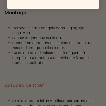
Montage
Tremper le cake congelé dans le glaçage
esquimau.
Pocher la ganache sur le cake.
Décorer en déposant des éclats de chocolat,
zestes d’orange, étoiles d’anis...
Ce cake « pain d’épices » est à déguster à
température ambiante au minimum 3 heures
après sa réalisation.
Astuces de Chef
Le miel apporte ici un mœlleux permettant de le
congeler dans les meilleures conditions.