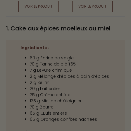
VOIR LE PRODUIT
VOIR LE PRODUIT
1. Cake aux épices moelleux au miel
Ingrédients :
60 g Farine de seigle
70 g Farine de blé T65
7 g Levure chimique
2 g Mélange d’épices à pain d’épices
2 g Sel fin
20 g Lait entier
25 g Crème entière
135 g Miel de châtaignier
70 g Beurre
65 g Œufs entiers
65 g Oranges confites hachées