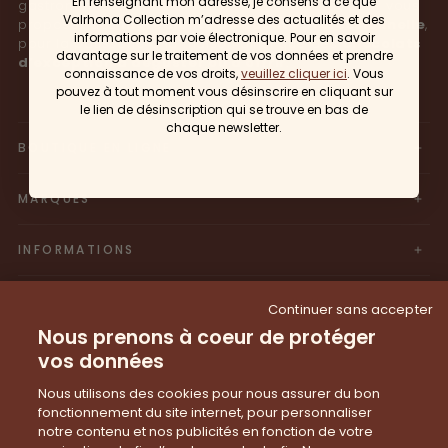
En renseignant mon adresse, je consens à ce que
gastronomie comme Norohy, Sosa et Pariani, pour vous
Valrhona Collection m’adresse des actualités et des
proposer des
ingrédients de qualité professionnelle
,
informations par voie électronique. Pour en savoir
pour la pâtisserie à la maison ainsi que des
chocolats
davantage sur le traitement de vos données et prendre
d’exception à déguster ou à offrir
. ​
connaissance de vos droits,
veuillez cliquer ici
. Vous
pouvez à tout moment vous désinscrire en cliquant sur
le lien de désinscription qui se trouve en bas de
chaque newsletter.
BOUTIQUE EN LIGNE
MARQUES
INFORMATIONS
NEWSLETTER
Continuer sans accepter
Nous prenons à coeur de protéger
Abonnez-vous pour recevoir des mises à jour, accéder
vos données
à des offres exclusives, et plus encore.
Nous utilisons des cookies pour nous assurer du bon
E-mail
S'INSCRIRE
fonctionnement du site internet, pour personnaliser
(exemple@domaine.com)
notre contenu et nos publicités en fonction de votre