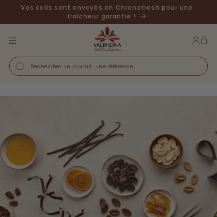
ASSER
Vos colis sont envoyés en Chronofresh pour une
I
U
fraîcheur garantie !
ONTENU
Se
connecter
Rechercher un produit, une référence...