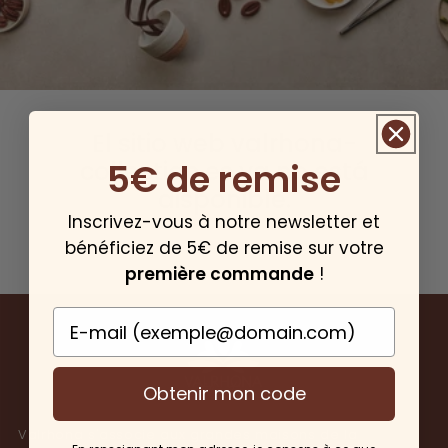
El sitio web valrhona-
collection.es ya no está
5€ de remise
disponible.
Inscrivez-vous à notre newsletter et
bénéficiez de 5€ de remise sur votre
première commande
!
E-mail
Obtenir mon code
Valrhona s'associe aux grandes maisons de la